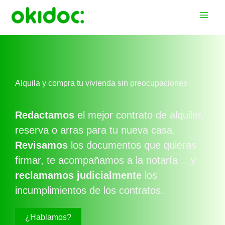
Ir
al
contenido
Alquila y compra tu vivienda sin preocupaciones
Redactamos
el mejor contrato de alquiler,
reserva o arras para tu nueva casa.
Revisamos
los documentos que quieras
firmar, te acompañamos a la notaría …y
reclamamos
judicialmente
los
incumplimientos de los contratos.
¿Hablamos?