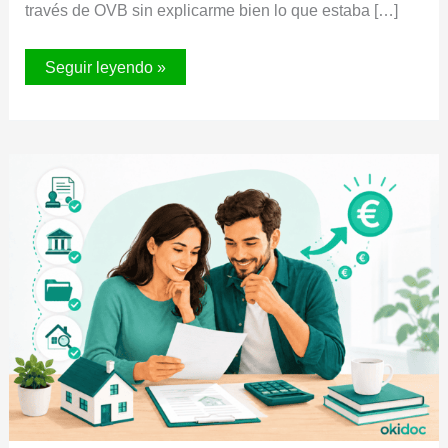
través de OVB sin explicarme bien lo que estaba […]
PIAS
Seguir leyendo »
FWU
y
OVB:
¿puedes
recuperar
tu
dinero?