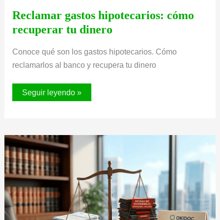
Reclamar gastos hipotecarios: cómo
recuperar tu dinero
Conoce qué son los gastos hipotecarios. Cómo
reclamarlos al banco y recupera tu dinero
Reclamar
Seguir leyendo »
gastos
hipotecarios:
cómo
recuperar
tu
dinero