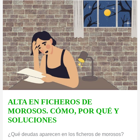
PAGA
LOS
GASTOS
DE
LUZ,
AGUA…?
ALTA EN FICHEROS DE
MOROSOS. CÓMO, POR QUÉ Y
SOLUCIONES
¿Qué deudas aparecen en los ficheros de morosos?