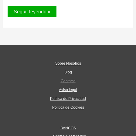
GUÍA
Seguir leyendo »
DEL
CONTRATO
DE
ALQUILER
DE
VIVIENDA
SIN
PROBLEMAS
Sobre Nosotros
Blog
Contacto
Aviso legal
Política de Privacidad
Política de Cookies
BANCOS