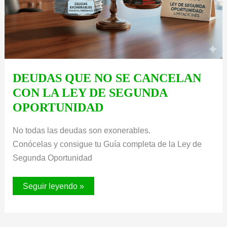
DEUDAS QUE NO SE CANCELAN
CON LA LEY DE SEGUNDA
OPORTUNIDAD
No todas las deudas son exonerables.
Conócelas y consigue tu Guía completa de la Ley de
Segunda Oportunidad
DEUDAS
Seguir leyendo »
QUE
NO
SE
CANCELAN
CON