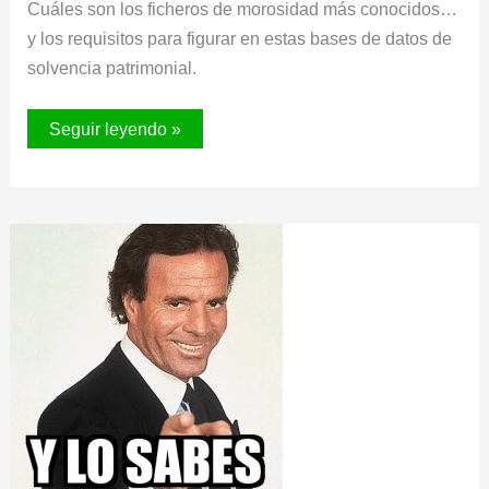
Cuáles son los ficheros de morosidad más conocidos…
y los requisitos para figurar en estas bases de datos de
solvencia patrimonial.
ALTA
Seguir leyendo »
EN
FICHEROS
DE
MOROSOS.
CÓMO,
POR
QUÉ
Y
SOLUCIONES