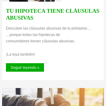
TU HIPOTECA TIENE CLÁUSULAS
ABUSIVAS
Descubre las cláusulas abusivas de tu préstamo…
…porque todas las hipotecas de
consumidores tienen cláusulas abusivas.
¡La tuya también!
TU
Seguir leyendo »
HIPOTECA
TIENE
CLÁUSULAS
ABUSIVAS